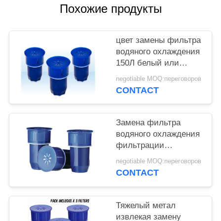
POLICY
Похожие продукты
цвет замены фильтра
водяного охлаждения
150Л белый или
голубой для кувшина
negotiable MOQ:переговоров
воды
CONTACT
Замена фильтра
водяного охлаждения
фильтрации
домочадца пре- с
negotiable MOQ:переговоров
хорошим фильтрующ
CONTACT
влияние
Тяжелый метал
извлекая замену