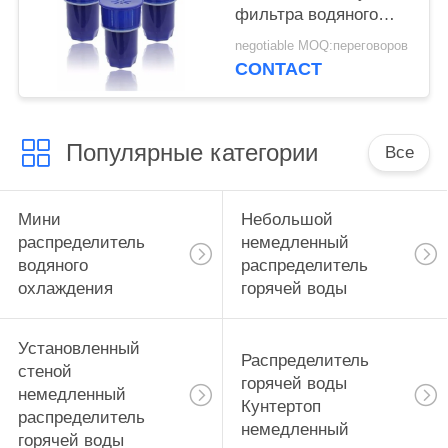
фильтра водяного
охлаждения для
negotiable MOQ:переговоров
водяного охлаждения
CONTACT
Популярные категории
Все
Мини
Небольшой
распределитель
немедленный
водяного
распределитель
охлаждения
горячей воды
Установленный
Распределитель
стеной
горячей воды
немедленный
Кунтертоп
распределитель
немедленный
горячей воды