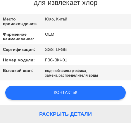
КАЧЕСТВА
для извлекает хлор
СВЯЖИТЕСЬ
Место
Юяо, Китай
происхождения:
МЫ
Фирменное
OEM
наименование:
СПРОСИТЕ
Сертификация:
SGS, LFGB
ЦИТАТУ
Номер модели:
ГВС-ВКФ01
Высокий свет:
,
водяной фильтр офиса
NEWS
замена распределителя воды
КОНТАКТЫ!
КАРТА
САЙТА
РАСКРЫТЬ ДЕТАЛИ
PRIVACY