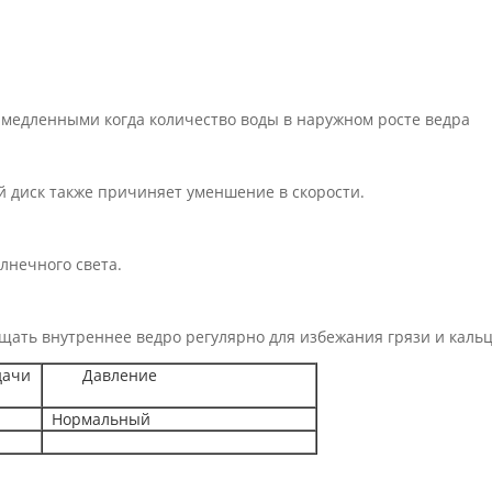
медленными когда количество воды в наружном росте вед
иск также причиняет уменшение в скорости.
чного света.
ся очищать внутреннее ведро регулярно для избежания г
дачи
Давление
Нормальный