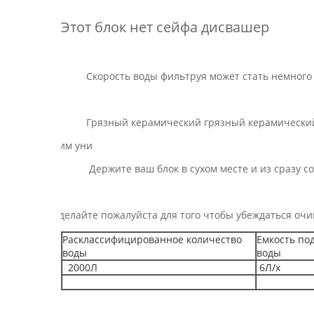
Этот блок нет сейфа дисвашер
Скорость воды фильтруя может стать немного 
Грязный керамический грязный керамический д
Держите вашим уни
Держите ваш блок в сухом месте и из сразу солне
ожалуйста сделайте пожалуйста для того чтобы убеждать
Расклассифицированное количество
Емкость по
воды
воды
2000Л
6Л/х