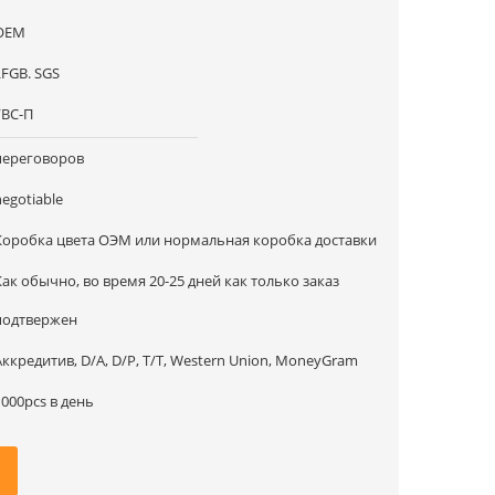
OEM
LFGB. SGS
ГВС-П
переговоров
negotiable
Коробка цвета ОЭМ или нормальная коробка доставки
Как обычно, во время 20-25 дней как только заказ
подтвержен
Аккредитив, D/A, D/P, T/T, Western Union, MoneyGram
1000pcs в день