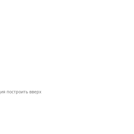
ра
рязи и кальция построить вверх