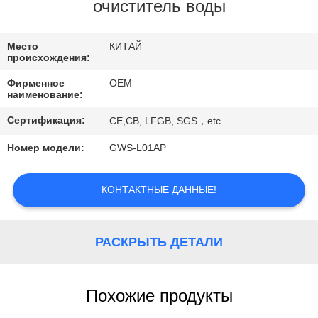
КАЧЕСТВА
очиститель воды
СВЯЖИТЕСЬ
Место
КИТАЙ
происхождения:
МЫ
Фирменное
OEM
наименование:
СПРОСИТЕ
Сертификация:
CE,CB, LFGB, SGS，etc
ЦИТАТУ
Номер модели:
GWS-L01AP
NEWS
КОНТАКТНЫЕ ДАННЫЕ!
КАРТА
РАСКРЫТЬ ДЕТАЛИ
САЙТА
Похожие продукты
PRIVACY