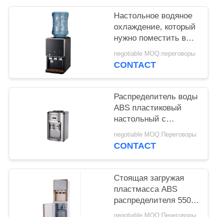
POLICY
Настольное водяное
охлаждение, который
нужно поместить в
верхняя различная
negotiable MOQ:переговоры
бутылка любимца
CONTACT
емкости
Распределитель воды
ABS пластиковый
настольный с
цистерной с водой
negotiable MOQ:Переговоры
SS304
CONTACT
Стоящая загружая
пластмасса ABS
распределителя 550W
воды нагревая
negotiable MOQ:Переговоры